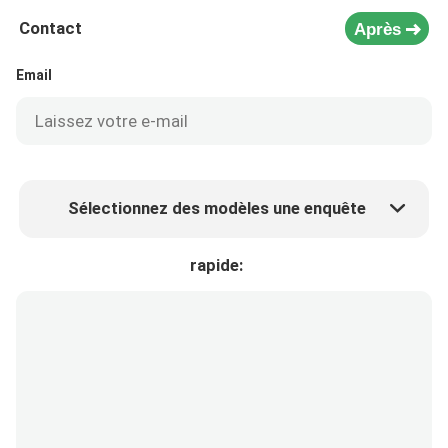
Contact
Après
Email
Sélectionnez des modèles une enquête
Prix ​​du produit
Min.order quantity
rapide:
Prélèvement d 'échantillons
Plus de détails