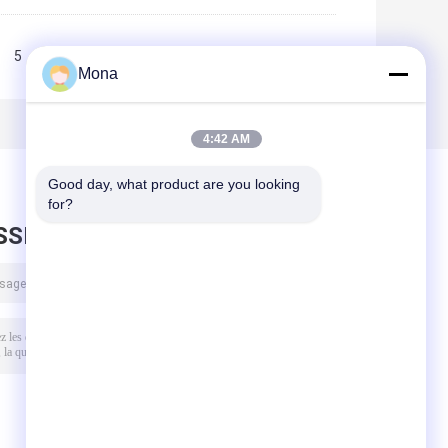
5
6
7
>>
>|
Mona
4:42 AM
Good day, what product are you looking 
for?
SSEZ UN MESSAGE