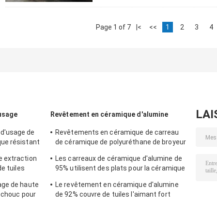
Page 1 of 7
|<
<<
1
2
3
4
LAI
usage
Revêtement en céramique d'alumine
d'usage de
Revêtements en céramique de carreau
ue résistant
de céramique de polyuréthane de broyeur
descendeur de
à boulets de revêtements du descendeur
 extraction
Les carreaux de céramique d'alumine de
AI2O3
e tuiles
95% utilisent des plats pour la céramique
composée d'industrie de pompe de boue
age de haute
Le revêtement en céramique d'alumine
utchouc pour
de 92% couvre de tuiles l'aimant fort
pour l'industrie minière