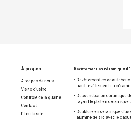
À propos
Revêtement en céramique d'
Revêtement en caoutchouc 
A propos de nous
haut revêtement en céramiq
Visite d'usine
à l'usure d'alumine pour le 
Descendeur en céramique de
Contrôle de la qualité
extraction
rayant le plat en céramique d
Contact
d'usage
Doublure en céramique d'us
Plan du site
alumine de silo avec le cao
l'industrie minière