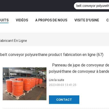
UITS
VIDÉOS
A PROPOS DE NOUS
VISITE D'USINE
C
abricant En Ligne
belt conveyor polyurethane product fabrication en ligne
(67)
Panneau de jupe de convoyeur de
polyuréthane de convoyeur à band
Lire la suite
2023-08-03 13:41:25
CONTACT