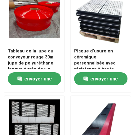
ralentissement en céramique de poulie
Ralentissement de poulie de convoyeur
Tableau de la jupe du
Plaque d'usure en
Panneau de jupe de convoyeur
convoyeur rouge 30m
céramique
jupe de polyuréthane
personnalisée avec
longue durée de vie
résistance à haute
double panneau de jupe de joint
température
envoyer une
envoyer une
demande
demande
Barres d'impact de convoyeur
lit d'impact de convoyeur
feuille de polyuréthane