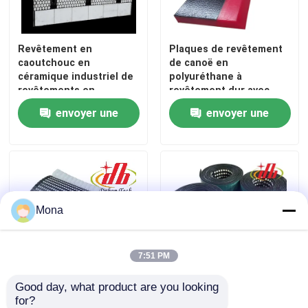
Produit de polyuréthane
Revêtement en
Plaques de revêtement
caoutchouc en
de canoë en
Tuiles en céramique d'usage
céramique industriel de
polyuréthane à
revêtements en
revêtement dur avec
céramique d'usage de
support en acier
envoyer une
envoyer une
convoyeur
Décapant de bande de conveyeur
demande
demande
Mona
7:51 PM
Good day, what product are you looking 
Boulonnage remplaçable
La couche de
for?
sur la poulie de
revêtement de la feuille