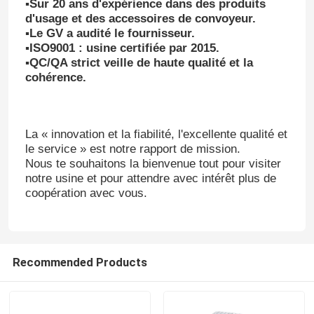
▪Sur 20 ans d'expérience dans des produits
d'usage et des accessoires de convoyeur.
▪Le GV a audité le fournisseur.
A propos de nous
▪ISO9001 : usine certifiée par 2015.
▪QC/QA strict veille de haute qualité et la
cohérence.
Visite d'usine
Contrôle de la qualité
La « innovation et la fiabilité, l'excellente qualité et
le service » est notre rapport de mission.
Nous te souhaitons la bienvenue tout pour visiter
Contact
notre usine et pour attendre avec intérêt plus de
coopération avec vous.
nouvelles
Recommended Products
Revêtement en céramique d'usage
Revêtement en céramique d'alumine