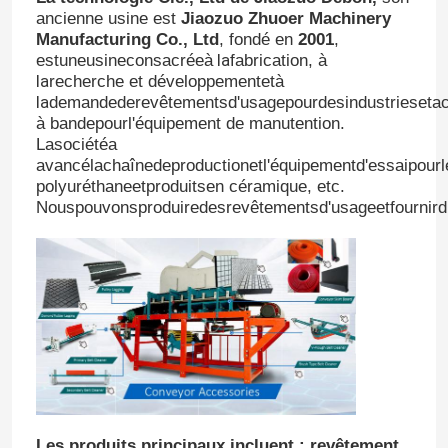
ancienne usine est
Jiaozuo Zhuoer Machinery
Manufacturing Co., Ltd
, fondé en
2001
,
la
estuneusineconsacréeà
fabrication, à
la
recherche et développementetà
la
demandederevêtementsd'usagepourdesindustriesetac
à bandepourl'équipement de manutention.
Lasociétéa
avancélachaînedeproductionetl'équipementd'essaipour
polyuréthaneetproduitsen céramique, etc.
Nouspouvonsproduiredesrevêtementsd'usageetfournirdiff
Les produits principaux incluent : revêtement