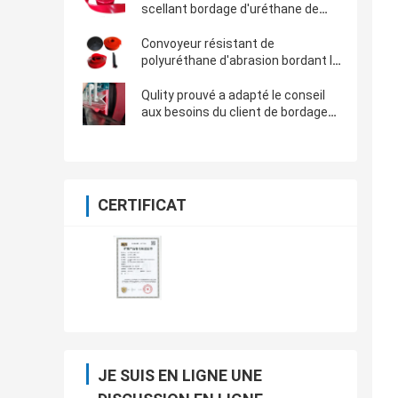
scellant bordage d'uréthane de
conseil de bordage de
polyuréthane de convoyeur de
Convoyeur résistant de
Skirtboard le poly
polyuréthane d'abrasion bordant le
conseil de scellage pour la bande
de conveyeur
Qulity prouvé a adapté le conseil
aux besoins du client de bordage
de joint de polyuréthane pour le
côté de scellage de bande de
conveyeur
CERTIFICAT
JE SUIS EN LIGNE UNE