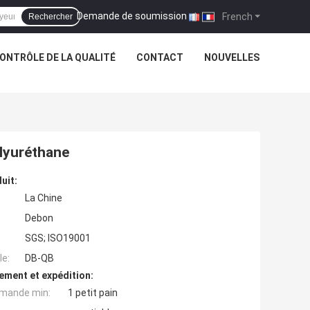
Demande de soumission
|
French
Rechercher
ONTRÔLE DE LA QUALITÉ
CONTACT
NOUVELLES
olyuréthane
uit:
La Chine
Debon
SGS; ISO19001
e:
DB-QB
ement et expédition:
mande min:
1 petit pain