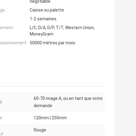
negotiable
ge:
Caisse ou palette
1-2 semaines
iement:
L/C, D/A, D/P, T/T, Western Union,
MoneyGram
ovisionnement:
50000 mètres par mois
60-70 rivage A, ou en tant que votre
é:
demande
r:
120mm | 250mm
Rouge
ur: