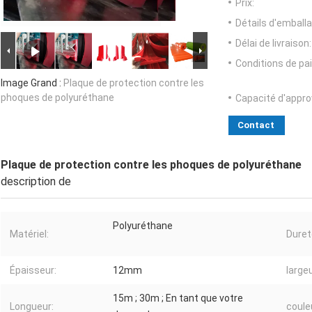
Prix:
Détails d'emballa
Délai de livraison:
Conditions de pa
Image Grand :
Plaque de protection contre les
phoques de polyuréthane
Capacité d'appr
Contact
Plaque de protection contre les phoques de polyuréthane
description de
Polyuréthane
Matériel:
Duret
Épaisseur:
12mm
largeu
15m ; 30m ; En tant que votre
Longueur:
coule