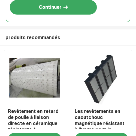
Continuer
produits recommandés
Aperçu
Revêtement en retard
Les revêtements en
Produits
de poulie à liaison
caoutchouc
directe en céramique
magnétique résistant
résistante à
à l'usure pour le
Vidéos
l&#39;usure élevée
traitement des