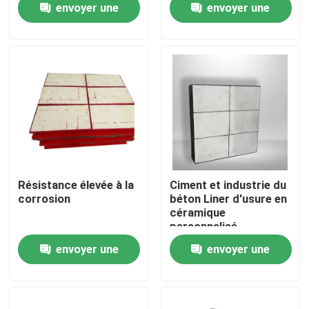
envoyer une
envoyer une
minéraux
demande
demande
A propos de nous
Visite d'usine
Contrôle de la qualité
Contact
Résistance élevée à la
Ciment et industrie du
corrosion
béton Liner d'usure en
céramique
nouvelles
personnalisé
Résistance aux chocs
envoyer une
envoyer une
élevés
Revêtement en céramique d'usage
demande
demande
Revêtement en céramique d'alumine