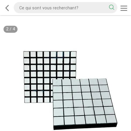
2
/
4