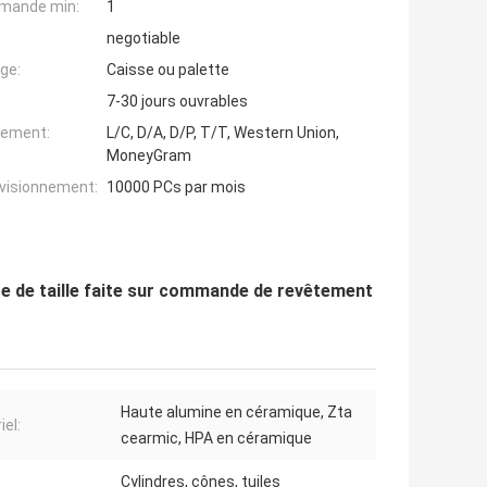
mande min:
1
negotiable
ge:
Caisse ou palette
7-30 jours ouvrables
iement:
L/C, D/A, D/P, T/T, Western Union,
MoneyGram
ovisionnement:
10000 PCs par mois
 de taille faite sur commande de revêtement
Haute alumine en céramique, Zta
iel:
cearmic, HPA en céramique
Cylindres, cônes, tuiles