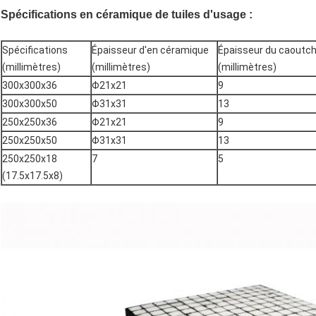
Spécifications en céramique de tuiles d'usage :
Spécifications
Épaisseur d'en céramique
Épaisseur du caoutc
(millimètres)
(millimètres)
(millimètres)
300x300x36
Φ21x21
9
300x300x50
Φ31x31
13
250x250x36
Φ21x21
9
250x250x50
Φ31x31
13
250x250x18
7
5
(17.5x17.5x8)