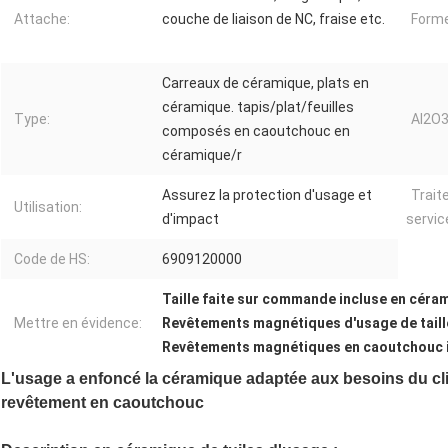
Attache:
couche de liaison de NC, fraise etc.
Forme
Carreaux de céramique, plats en
céramique. tapis/plat/feuilles
Type:
AI2O3
composés en caoutchouc en
céramique/r
Assurez la protection d'usage et
Trait
Utilisation:
d'impact
servic
Code de HS:
6909120000
Taille faite sur commande incluse en cér
Mettre en évidence:
Revêtements magnétiques d'usage de taill
Revêtements magnétiques en caoutchouc 
L'usage a enfoncé la céramique adaptée aux besoins du clie
revêtement en caoutchouc