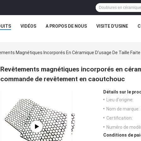
UITS
VIDÉOS
A PROPOS DE NOUS
VISITE D'USINE
C
ements Magnétiques Incorporés En Céramique D'usage De Taille Fa
Revêtements magnétiques incorporés en céramiq
commande de revêtement en caoutchouc
Détails sur le prod
Lieu d'origine:
Nom de marque:
Certification:
Numéro de modèl
Conditions de pai