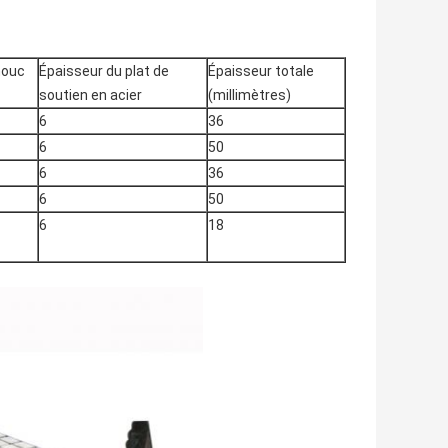
houc
Épaisseur du plat de
Épaisseur totale
soutien en acier
(millimètres)
6
36
6
50
6
36
6
50
6
18