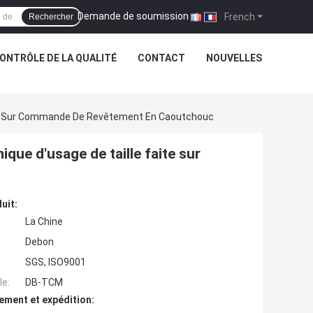
Demande de soumission
|
French
Rechercher
ONTRÔLE DE LA QUALITÉ
CONTACT
NOUVELLES
ite Sur Commande De Revêtement En Caoutchouc
ue d'usage de taille faite sur
uit:
La Chine
Debon
SGS, ISO9001
e:
DB-TCM
ement et expédition: