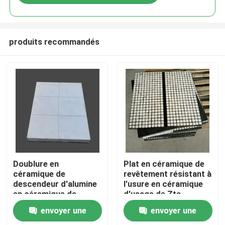
produits recommandés
Aperçu
Doublure en
Plat en céramique de
céramique de
revêtement résistant à
descendeur d'alumine
l'usure en céramique
Produits
en céramique de
d'usage de Zta
doublure pour le
d'alumine de 99%
envoyer une
envoyer une
convoyeur
Vidéos