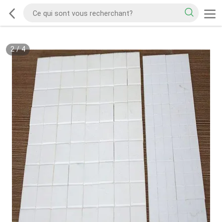
2
/
4