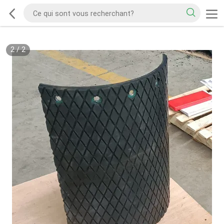
2
/
2