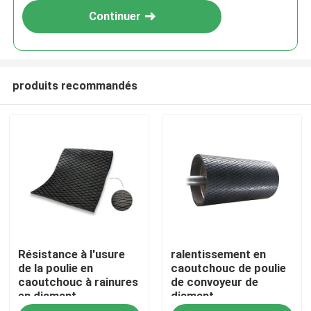
Continuer
produits recommandés
Aperçu
Résistance à l'usure
ralentissement en
Produits
de la poulie en
caoutchouc de poulie
caoutchouc à rainures
de convoyeur de
en diamant
diamant
Vidéos