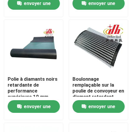
envoyer une
envoyer une
demande
demande
A propos de nous
Visite d'usine
Contrôle de la qualité
Contact
Polie à diamants noirs
Boulonnage
retardante de
remplaçable sur la
performance
poulie de convoyeur en
nouvelles
supérieure 10 mm
diamant retardant
pour convoyeurs
pour la poulie de
envoyer une
envoyer une
conduite
Revêtement en céramique d'usage
demande
demande
Revêtement en céramique d'alumine