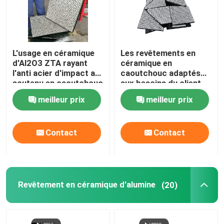
L'usage en céramique
Les revêtements en
d'Al2O3 ZTA rayant
céramique en
l'anti acier d'impact a
caoutchouc adaptés
soutenu en caoutchouc
aux besoins du client
d'usage chutent les
meilleur prix
meilleur prix
tuiles en céramique
d'usage
Contact
Contact
Revêtement en céramique d'alumine
(20)