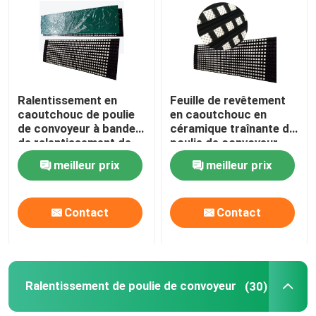
A propos de nous
Visite d'usine
Ralentissement en
Feuille de revêtement
caoutchouc de poulie
en caoutchouc en
de convoyeur à bande
céramique traînante de
Contrôle de la qualité
de ralentissement de
poulie de convoyeur
poulie en céramique de
avec la couche de
meilleur prix
meilleur prix
tambour
collage de NC
Contact
Contact
Contact
nouvelles
Revêtement en céramique d'usage
Ralentissement de poulie de convoyeur
(30)
Revêtement en céramique d'alumine