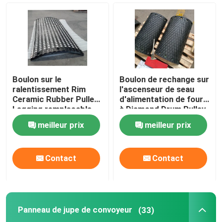
ralentissement en céramique de poulie
Ralentissement de poulie de convoyeur
Boulon sur le
Boulon de rechange sur
Panneau de jupe de convoyeur
ralentissement Rim
l'ascenseur de seau
Ceramic Rubber Pulley
d'alimentation de four
Lagging remplaçable
à Diamond Drum Pulley
de poulie de convoyeur
Lagging For
double panneau de jupe de joint
meilleur prix
meilleur prix
Barres d'impact de convoyeur
Contact
Contact
lit d'impact de convoyeur
Panneau de jupe de convoyeur
(33)
feuille de polyuréthane