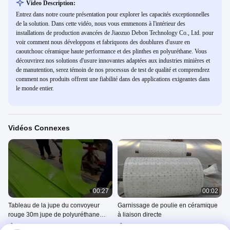
Video Description:
Entrez dans notre courte présentation pour explorer les capacités exceptionnelles
de la solution. Dans cette vidéo, nous vous emmenons à l'intérieur des
installations de production avancées de Jiaozuo Debon Technology Co., Ltd. pour
voir comment nous développons et fabriquons des doublures d'usure en
caoutchouc céramique haute performance et des plinthes en polyuréthane. Vous
découvrirez nos solutions d'usure innovantes adaptées aux industries minières et
de manutention, serez témoin de nos processus de test de qualité et comprendrez
comment nos produits offrent une fiabilité dans des applications exigeantes dans
le monde entier.
Vidéos Connexes
00:27
00:02
Tableau de la jupe du convoyeur
Garnissage de poulie en céramique
rouge 30m jupe de polyuréthane
à liaison directe
longue durée de vie
Panneau De Jupe De
Ralentissement En Céramique