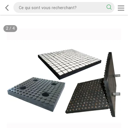
2
/
4