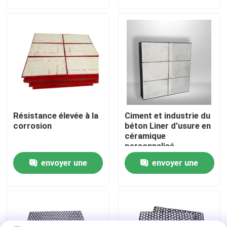
demande
demande
A propos de nous
Visite d'usine
Contrôle de la qualité
Résistance élevée à la
Ciment et industrie du
Contact
corrosion
béton Liner d'usure en
céramique
personnalisé
Résistance aux chocs
nouvelles
envoyer une
envoyer une
élevés
demande
demande
Revêtement en céramique d'usage
Revêtement en céramique d'alumine