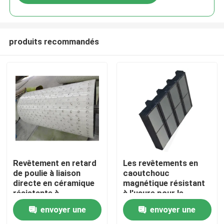
produits recommandés
Aperçu
Revêtement en retard
Les revêtements en
de poulie à liaison
caoutchouc
directe en céramique
magnétique résistant
Produits
résistante à
à l'usure pour le
l&#39;usure élevée
traitement des
envoyer une
envoyer une
minéraux
Vidéos