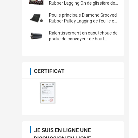
Rubber Lagging On de glissière de
tambour de convoyeur
Poulie principale Diamond Grooved
Rubber Pulley Lagging de feuille en
caoutchouc de ralentissement de
poulie de convoyeur
Ralentissement en caoutchouc de
poulie de convoyeur de haut
diamant résistant d'abrasion pour
l'industrie minière
CERTIFICAT
JE SUIS EN LIGNE UNE