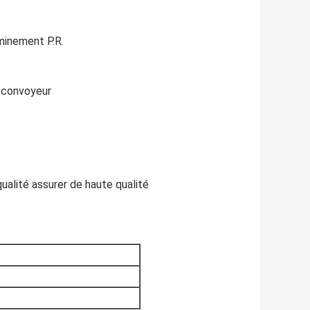
minement P.R.
e
e convoyeur
ualité assurer de haute qualité