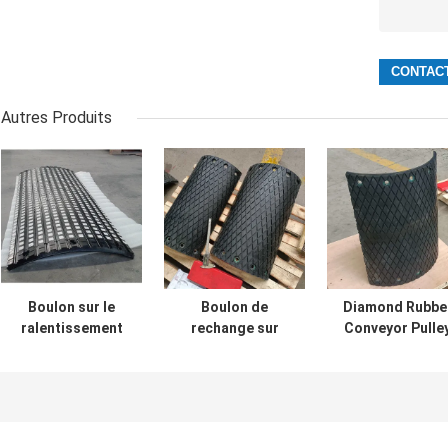
Autres Produits
Boulon sur le
Boulon de
Diamond Rubbe
ralentissement
rechange sur
Conveyor Pulle
Rim Ceramic
l'ascenseur de
Lagging pour
Rubber Pulley
seau
l'ascenseur de
Lagging
d'alimentation de
ceinture et de
remplaçable de
four à Diamond
seau
poulie de
Drum Pulley