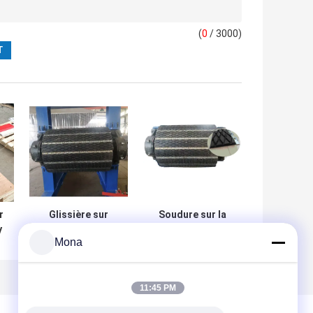
(
0
/ 3000)
r
Glissière sur
Soudure sur la
y
Diamond Groove
glissière
Mona
Rubber Lagging
remplaçable
Sheet pour le
traînante
rouleau de
Diamond Rubber
convoyeur
Lagging Sheet de
11:45 PM
poulie de