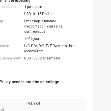
ement et expédition:
mande min:
1 petit pain
USD10~15 Per Unit
ge:
Emballage standard
d'exportation, caisse de
contreplaqué
7~15 jours
iement:
L/C, D/A, D/P, T/T, Western Union,
MoneyGram
ovisionnement:
PCS 1000 par semaine
ulley avec la couche de collage
NR, SBR
iel: