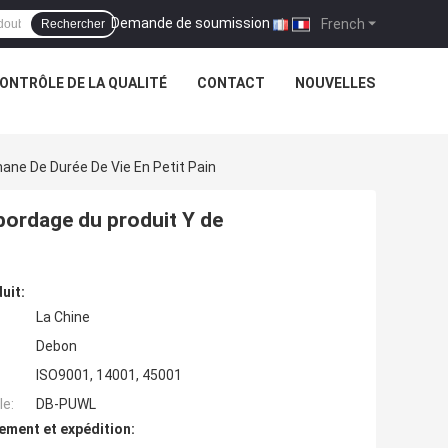
Demande de soumission
|
French
Rechercher
ONTRÔLE DE LA QUALITÉ
CONTACT
NOUVELLES
ne De Durée De Vie En Petit Pain
ordage du produit Y de
uit:
La Chine
Debon
ISO9001, 14001, 45001
e:
DB-PUWL
ement et expédition: