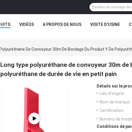
UITS
VIDÉOS
A PROPOS DE NOUS
VISITE D'USINE
C
Polyuréthane De Convoyeur 30m De Bordage Du Produit Y De Polyurétha
Long type polyuréthane de convoyeur 30m de b
polyuréthane de durée de vie en petit pain
Détails sur le prod
Lieu d'origine:
Nom de marque:
Certification:
Numéro de modèl
Conditions de pai