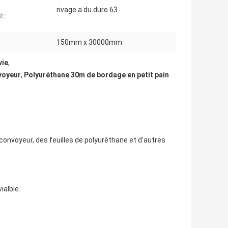
rivage a du duro 63
é:
150mm x 30000mm
vie
,
voyeur
,
Polyuréthane 30m de bordage en petit pain
onvoyeur, des feuilles de polyuréthane et d'autres
ialble.