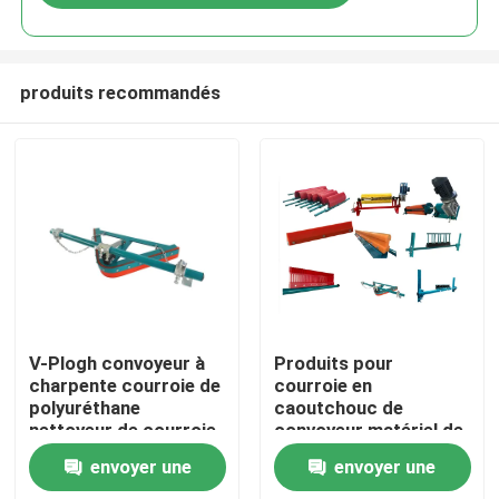
produits recommandés
Aperçu
V-Plogh convoyeur à
Produits pour
charpente courroie de
courroie en
polyuréthane
caoutchouc de
Produits
nettoyeur de courroie
convoyeur matériel de
de retour
polyuréthane pour
envoyer une
envoyer une
l'exploitation
Vidéos