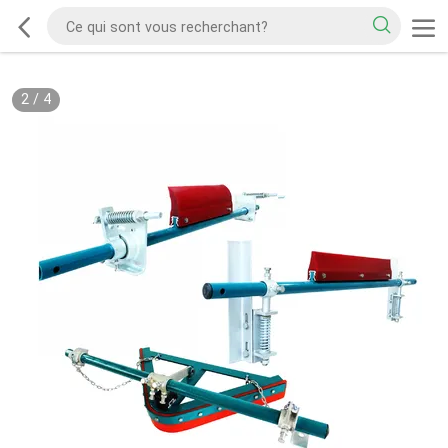
2
/
4