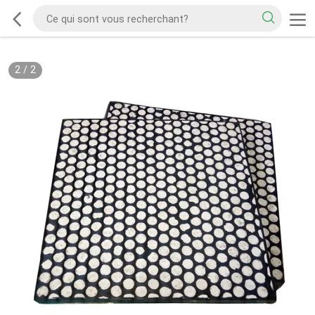
2
/
2