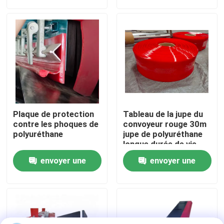
demande
demande
A propos de nous
Visite d'usine
Contrôle de la qualité
Plaque de protection
Tableau de la jupe du
Contact
contre les phoques de
convoyeur rouge 30m
polyuréthane
jupe de polyuréthane
longue durée de vie
nouvelles
envoyer une
envoyer une
demande
demande
Revêtement en céramique d'usage
Revêtement en céramique d'alumine