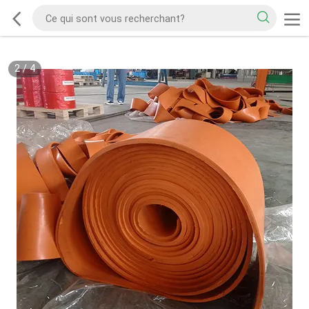
2
/
4