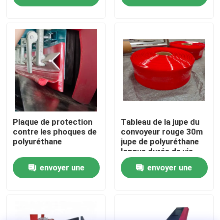
demande
demande
A propos de nous
Visite d'usine
Contrôle de la qualité
Contact
Plaque de protection
Tableau de la jupe du
contre les phoques de
convoyeur rouge 30m
polyuréthane
jupe de polyuréthane
longue durée de vie
nouvelles
envoyer une
envoyer une
Revêtement en céramique d'usage
demande
demande
Revêtement en céramique d'alumine