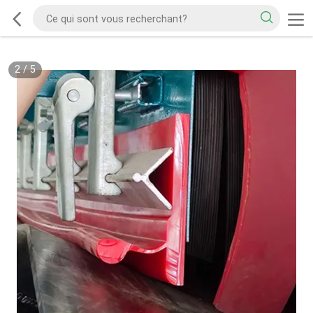
2
/
5