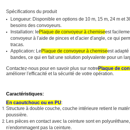
Spécifications du produit
Longueur: Disponible en options de 10 m, 15 m, 24 m et 30 
besoins des convoyeurs.
Installation: le
Plaque de convoyeur à chemise
est facileme
convoyeur à l'aide de pinces et d'acier d'angle, ce qui per
tracas.
Application: Le
Plaque de convoyeur à chemise
est adapté 
bandes, ce qui en fait une solution polyvalente pour un larg
Contactez-nous pour en savoir plus sur notre
Plaque de con
améliorer l'efficacité et la sécurité de votre opération.
Caractéristiques:
En caoutchouc ou en PU
:
Structure à double couche, couche intérieure retient le maté
poussière.
Les pièces en contact avec la ceinture sont en polyuréthane,
n'endommagent pas la ceinture.