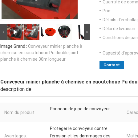
Quantité de com
Prix:
Détails d'emballa
Délai de livraison:
Conditions de pa
Image Grand :
Conveyeur minier planche à
chemise en caoutchouc Pu double joint
Capacité d'appro
planche à chemise 30m longueur
Contact
Conveyeur minier planche à chemise en caoutchouc Pu doub
description de
Panneau de jupe de convoyeur
Nom du produit:
Carac
Protéger le convoyeur contre
Avantages:
l'érosion et les dommages des
Matér