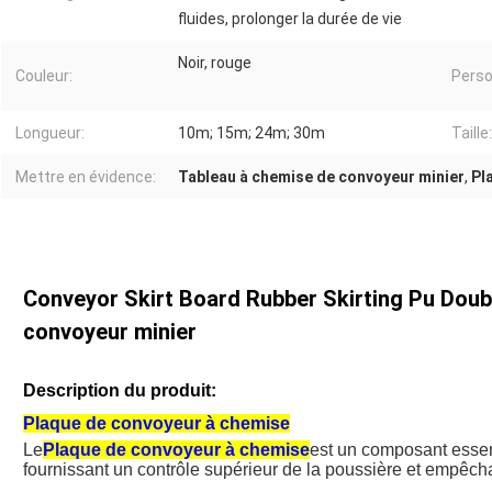
fluides, prolonger la durée de vie
Noir, rouge
Couleur:
Perso
Longueur:
10m; 15m; 24m; 30m
Taille:
Mettre en évidence:
Tableau à chemise de convoyeur minier
,
Pl
Conveyor Skirt Board Rubber Skirting Pu Doubl
convoyeur minier
Description du produit:
Plaque de convoyeur à chemise
Le
Plaque de convoyeur à chemise
est un composant essen
fournissant un contrôle supérieur de la poussière et empêch