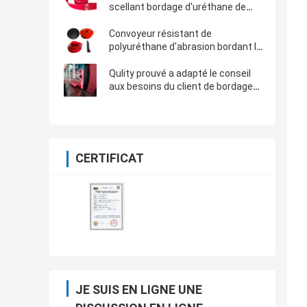
scellant bordage d'uréthane de
conseil de bordage de
polyuréthane de convoyeur de
Convoyeur résistant de
Skirtboard le poly
polyuréthane d'abrasion bordant le
conseil de scellage pour la bande
de conveyeur
Qulity prouvé a adapté le conseil
aux besoins du client de bordage
de joint de polyuréthane pour le
côté de scellage de bande de
conveyeur
CERTIFICAT
JE SUIS EN LIGNE UNE