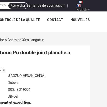
Demande de soumission
|
Rechercher
French
ONTRÔLE DE LA QUALITÉ
CONTACT
NOUVELLES
nche À Chemise 30m Longueur
houc Pu double joint planche à
uit:
JIAOZUO, HENAN, CHINA
Debon
SGS; ISO19001
DB-QB
ment et expédition: