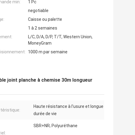
mande min:
1 Pc
negotiable
ge:
Caisse ou palette
1 à 2 semaines
iement:
L/C, D/A, D/P, T/T, Western Union,
MoneyGram
visionnement:
1000 m par semaine
le joint planche à chemise 30m longueur
Haute résistance à l'usure et longue
téristique:
durée de vie
SBR+NR; Polyuréthane
iel: