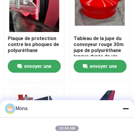
A propos de nous
Visite d'usine
Plaque de protection
Tableau de la jupe du
contre les phoques de
convoyeur rouge 30m
polyuréthane
jupe de polyuréthane
Contrôle de la qualité
longue durée de vie
envoyer une
envoyer une
Contact
demande
demande
nouvelles
Mona
Revêtement en céramique d'usage
10:34 AM
Revêtement en céramique d'alumine