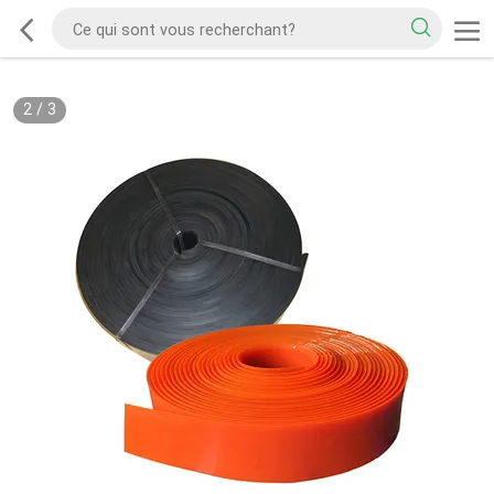
2
/
3