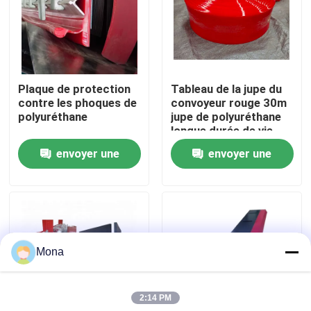
A propos de nous
Visite d'usine
Plaque de protection
Tableau de la jupe du
contre les phoques de
convoyeur rouge 30m
polyuréthane
jupe de polyuréthane
Contrôle de la qualité
longue durée de vie
envoyer une
envoyer une
Contact
demande
demande
nouvelles
Mona
Revêtement en céramique d'usage
2:14 PM
Revêtement en céramique d'alumine