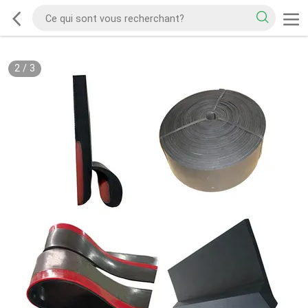
2
/
3